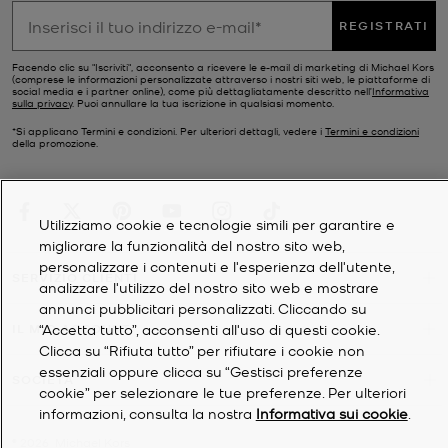
REGISTRATI
Facendo clic su "Iscriviti", acconsento a ricevere le e-mail di marketing di Michael Kors
(comprese le informazioni personalizzate attraverso i nostri siti web, le piattaforme di
social media e i partner online), come più dettagliatamente descritto nell’
Informativa
sulla privacy
. Puoi annullare la tua iscrizione in qualsiasi momento.
*Si applicano Termini e condizioni. Per ulteriori dettagli, vedere i
Termini e condizioni
della promozione.
Utilizziamo cookie e tecnologie simili per garantire e
migliorare la funzionalità del nostro sito web,
personalizzare i contenuti e l'esperienza dell'utente,
SERVIZIO CLIENTI
analizzare l'utilizzo del nostro sito web e mostrare
annunci pubblicitari personalizzati. Cliccando su
“Accetta tutto”, acconsenti all'uso di questi cookie.
IL MIO ACCOUNT
Clicca su “Rifiuta tutto” per rifiutare i cookie non
essenziali oppure clicca su “Gestisci preferenze
SOCIETÀ
cookie” per selezionare le tue preferenze. Per ulteriori
informazioni, consulta la nostra
Informativa sui cookie
.
©
2026
Michael Kors