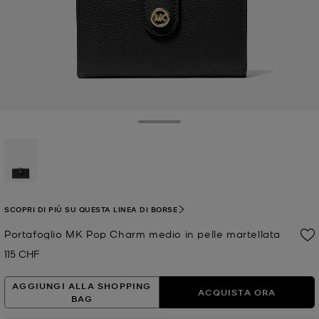
Toggle Drawer
selezionato
SCOPRI DI PIÙ SU QUESTA LINEA DI BORSE
Portafoglio MK Pop Charm medio in pelle martellata
115 CHF
Prezzo attuale
AGGIUNGI ALLA SHOPPING
ACQUISTA ORA
BAG