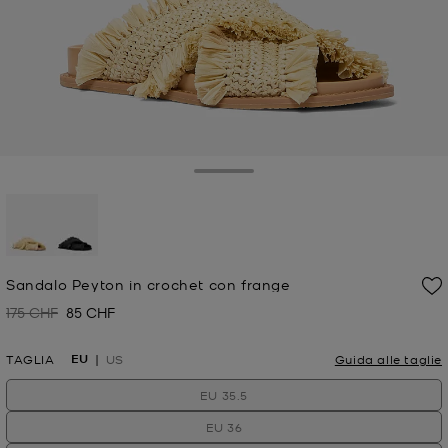
Toggle Drawer
selezionato
Sandalo Peyton in crochet con frange
175 CHF
85 CHF
Prezzo iniziale
Prezzo attuale
EU
TAGLIA
US
Guida alle taglie
EU 35.5
EU 36