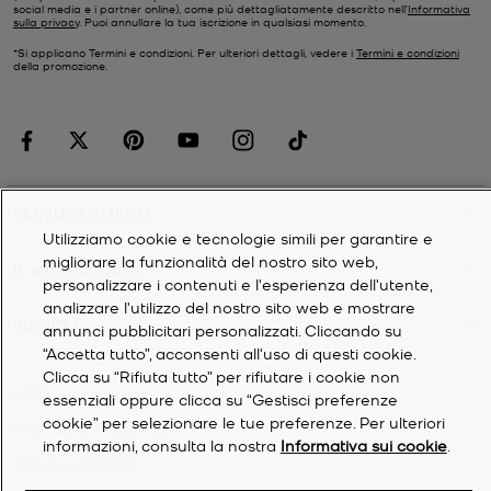
social media e i partner online), come più dettagliatamente descritto nell’
Informativa
sulla privacy
. Puoi annullare la tua iscrizione in qualsiasi momento.
*Si applicano Termini e condizioni. Per ulteriori dettagli, vedere i
Termini e condizioni
della promozione.
SERVIZIO CLIENTI
Utilizziamo cookie e tecnologie simili per garantire e
migliorare la funzionalità del nostro sito web,
IL MIO ACCOUNT
personalizzare i contenuti e l'esperienza dell'utente,
analizzare l'utilizzo del nostro sito web e mostrare
SOCIETÀ
annunci pubblicitari personalizzati. Cliccando su
“Accetta tutto”, acconsenti all'uso di questi cookie.
Clicca su “Rifiuta tutto” per rifiutare i cookie non
©
2026
Michael Kors
essenziali oppure clicca su “Gestisci preferenze
cookie” per selezionare le tue preferenze. Per ulteriori
Informativa sulla privacy
informazioni, consulta la nostra
Informativa sui cookie
.
Termini e condizioni