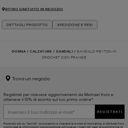
RITIRO GRATUITO IN NEGOZIO
DETTAGLI PRODOTTO
SPEDIZIONE E RESI
DONNA
/
CALZATURE
/
SANDALI
/
SANDALO PEYTON IN
CROCHET CON FRANGE
Trova un negozio
Registrati per ricevere aggiornamenti da Michael Kors e
ottenere il 10% di sconto sul tuo primo ordine*.
REGISTRATI
Facendo clic su "Iscriviti", acconsento a ricevere le e-mail di marketing di Michael Kors
(comprese le informazioni personalizzate attraverso i nostri siti web, le piattaforme di