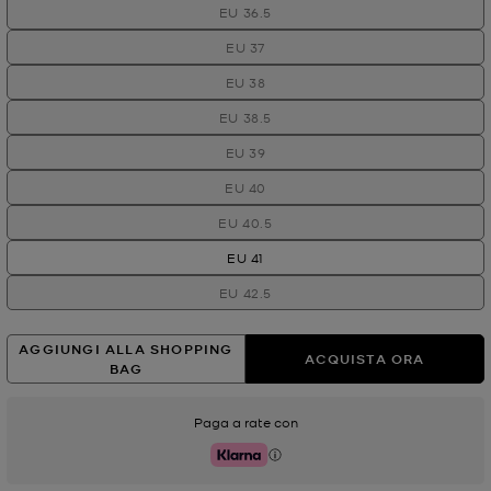
EU 36.5
EU 37
EU 38
EU 38.5
EU 39
EU 40
EU 40.5
EU 41
EU 42.5
AGGIUNGI ALLA SHOPPING
ACQUISTA ORA
BAG
Paga a rate con
Klarna