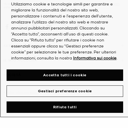
Utilizziamo cookie e tecnologie simili per garantire e
*Si applicano Termini e condizioni. Per ulteriori dettagli, vedere i
Termini e condizioni
della promozione.
migliorare la funzionalità del nostro sito web,
personalizzare i contenuti e l'esperienza dell'utente,
analizzare l'utilizzo del nostro sito web e mostrare
annunci pubblicitari personalizzati. Cliccando su
“Accetta tutto”, acconsenti all'uso di questi cookie.
Clicca su “Rifiuta tutto” per rifiutare i cookie non
essenziali oppure clicca su “Gestisci preferenze
SERVIZIO CLIENTI
cookie” per selezionare le tue preferenze. Per ulteriori
informazioni, consulta la nostra
Informativa sui cookie
.
IL MIO ACCOUNT
SOCIETÀ
Accetta tutti i cookie
Gestisci preferenze cookie
©
2026
Michael Kors
Informativa sulla privacy
Rifiuta tutti
Termini e condizioni
Informativa sui cookie