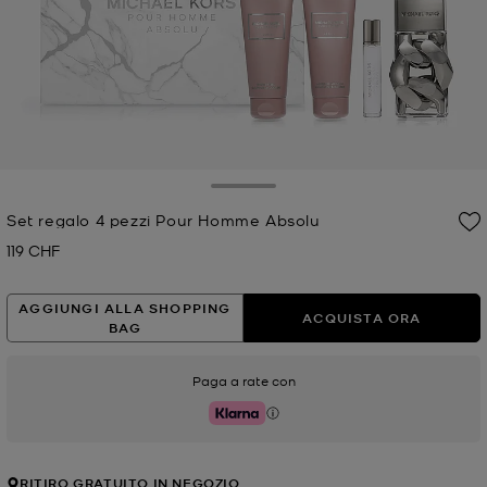
Toggle Drawer
Set regalo 4 pezzi Pour Homme Absolu
119 CHF
Prezzo attuale
AGGIUNGI ALLA SHOPPING
ACQUISTA ORA
BAG
Paga a rate con
Klarna
RITIRO GRATUITO IN NEGOZIO