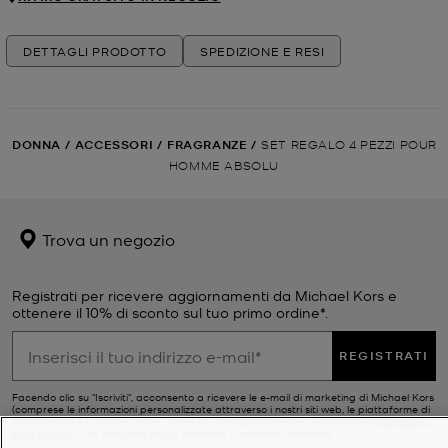
DETTAGLI PRODOTTO
SPEDIZIONE E RESI
DONNA
/
ACCESSORI
/
FRAGRANZE
/
SET REGALO 4 PEZZI POUR
HOMME ABSOLU
Trova un negozio
Registrati per ricevere aggiornamenti da Michael Kors e
ottenere il 10% di sconto sul tuo primo ordine*.
REGISTRATI
Facendo clic su "Iscriviti", acconsento a ricevere le e-mail di marketing di Michael Kors
(comprese le informazioni personalizzate attraverso i nostri siti web, le piattaforme di
social media e i partner online), come più dettagliatamente descritto nell’
Informativa
sulla privacy
. Puoi annullare la tua iscrizione in qualsiasi momento.