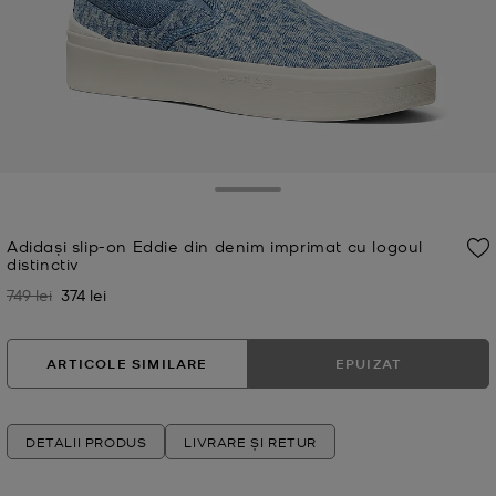
Toggle Drawer
Adidași slip-on Eddie din denim imprimat cu logoul
distinctiv
749 lei
374 lei
A fost
Acum
ARTICOLE SIMILARE
EPUIZAT
DETALII PRODUS
LIVRARE ȘI RETUR