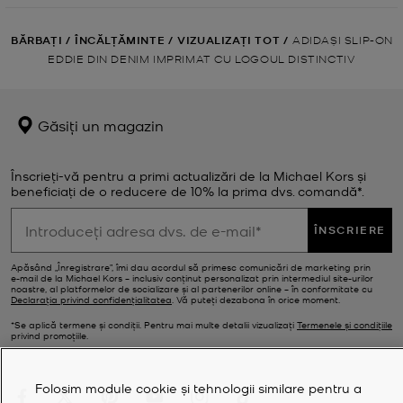
BĂRBAȚI
/
ÎNCĂLȚĂMINTE
/
VIZUALIZAȚI TOT
/
ADIDAȘI SLIP-ON
EDDIE DIN DENIM IMPRIMAT CU LOGOUL DISTINCTIV
Găsiți un magazin
Înscrieți-vă pentru a primi actualizări de la Michael Kors și
beneficiați de o reducere de 10% la prima dvs. comandă*.
ÎNSCRIERE
Apăsând „Înregistrare”, îmi dau acordul să primesc comunicări de marketing prin
e‑mail de la Michael Kors – inclusiv conținut personalizat prin intermediul site-urilor
noastre, al platformelor de socializare și al partenerilor online – în conformitate cu
Declarația privind confidențialitatea
. Vă puteți dezabona în orice moment.
*Se aplică termene și condiții. Pentru mai multe detalii vizualizați
Termenele și condițiile
privind promoțiile.
Folosim module cookie și tehnologii similare pentru a