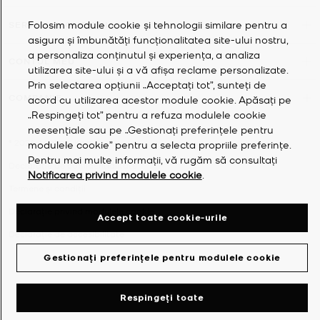
Folosim module cookie și tehnologii similare pentru a
SERVICIUL CLIENȚII
asigura și îmbunătăți funcționalitatea site-ului nostru,
a personaliza conținutul și experiența, a analiza
CONTUL MEU
utilizarea site-ului și a vă afișa reclame personalizate.
Prin selectarea opțiunii „Acceptați tot”, sunteți de
COMPANIE
acord cu utilizarea acestor module cookie. Apăsați pe
„Respingeți tot” pentru a refuza modulele cookie
neesențiale sau pe „Gestionați preferințele pentru
©
2026
Michael Kors
modulele cookie” pentru a selecta propriile preferințe.
Pentru mai multe informații, vă rugăm să consultați
Declarație de confidențialitate
Notificarea privind modulele cookie
.
Termene și condiții
Declarație privind modulele cookie
Accept toate cookie-urile
Declarație de accesibilitate
Gestionați preferințele pentru modulele cookie
Respingeți toate