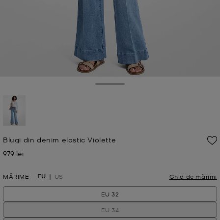
Toggle Drawer
selectat
Blugi din denim elastic Violette
979 lei
Acum
EU
MĂRIME
US
Ghid de mărimi
EU 32
EU 34