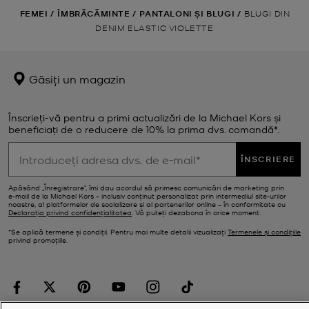
FEMEI
/
ÎMBRĂCĂMINTE
/
PANTALONI ȘI BLUGI
/
BLUGI DIN
DENIM ELASTIC VIOLETTE
Găsiți un magazin
Înscrieți-vă pentru a primi actualizări de la Michael Kors și
beneficiați de o reducere de 10% la prima dvs. comandă*.
ÎNSCRIERE
Apăsând „Înregistrare”, îmi dau acordul să primesc comunicări de marketing prin
e‑mail de la Michael Kors – inclusiv conținut personalizat prin intermediul site-urilor
noastre, al platformelor de socializare și al partenerilor online – în conformitate cu
Declarația privind confidențialitatea
. Vă puteți dezabona în orice moment.
*Se aplică termene și condiții. Pentru mai multe detalii vizualizați
Termenele și condițiile
privind promoțiile.