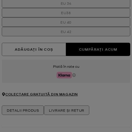
EU 36
EU38
EU 40
EU 42
ADĂUGAȚI ÎN COȘ
CUMPĂRAȚI ACUM
Plată în rate cu
Klarna
COLECTARE GRATUITĂ DIN MAGAZIN
DETALII PRODUS
LIVRARE ȘI RETUR