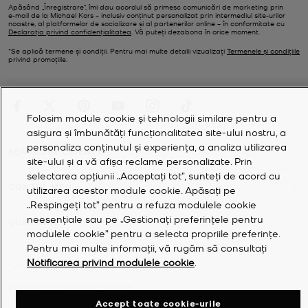
Apăsând „Înregistrare”, îmi dau acordul să primesc comunicări de marketing prin
e‑mail de la Michael Kors – inclusiv conținut personalizat prin intermediul site-urilor
noastre, al platformelor de socializare și al partenerilor online – în conformitate cu
Declarația privind confidențialitatea
. Vă puteți dezabona în orice moment.
*Se aplică termene și condiții. Pentru mai multe detalii vizualizați
Termenele și condițiile
privind promoțiile.
Folosim module cookie și tehnologii similare pentru a
asigura și îmbunătăți funcționalitatea site-ului nostru, a
personaliza conținutul și experiența, a analiza utilizarea
SERVICIUL CLIENȚII
site-ului și a vă afișa reclame personalizate. Prin
selectarea opțiunii „Acceptați tot”, sunteți de acord cu
CONTUL MEU
utilizarea acestor module cookie. Apăsați pe
„Respingeți tot” pentru a refuza modulele cookie
neesențiale sau pe „Gestionați preferințele pentru
COMPANIE
modulele cookie” pentru a selecta propriile preferințe.
Pentru mai multe informații, vă rugăm să consultați
Notificarea privind modulele cookie
.
©
2026
Michael Kors
Declarație de confidențialitate
Accept toate cookie-urile