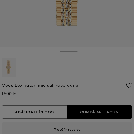
Toggle Drawer
selectat
Ceas Lexington mic stil Pavé auriu
1.500 lei
Acum
ADĂUGAȚI ÎN COȘ
CUMPĂRAȚI ACUM
Plată în rate cu