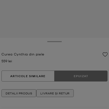
Toggle Drawer
Curea Cynthia din piele
559 lei
Acum
ARTICOLE SIMILARE
EPUIZAT
DETALII PRODUS
LIVRARE ȘI RETUR