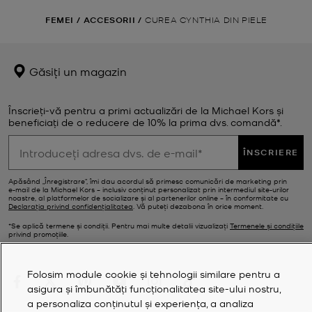
FEMEI
/
ACCESORII
/
CUREA CYNTHIA DIN PIELE
Găsiți un magazin
Înscrieți-vă pentru a primi actualizări de la Michael Kors și
beneficiați de o reducere de 10% la prima dvs. comandă*.
ÎNSCRIERE
Apăsând „Înregistrare”, îmi dau acordul să primesc comunicări de marketing prin
e‑mail de la Michael Kors – inclusiv conținut personalizat prin intermediul site-urilor
noastre, al platformelor de socializare și al partenerilor online – în conformitate cu
Declarația privind confidențialitatea
. Vă puteți dezabona în orice moment.
*Se aplică termene și condiții. Pentru mai multe detalii vizualizați
Termenele și condițiile
privind promoțiile.
Folosim module cookie și tehnologii similare pentru a
asigura și îmbunătăți funcționalitatea site-ului nostru,
a personaliza conținutul și experiența, a analiza