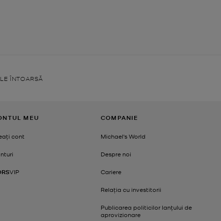
ELE ÎNTOARSĂ
ONTUL MEU
COMPANIE
eați cont
Michael's World
nturi
Despre noi
ORS
VIP
Cariere
Relația cu investitorii
Publicarea politicilor lanțului de
aprovizionare