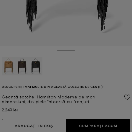
Toggle Drawer
selectat
DESCOPERIȚI MAI MULTE DIN ACEASTĂ COLECȚIE DE GENȚI
Geantă satchel Hamilton Moderne de mari
dimensiuni, din piele întoarsă cu franjuri
2.249 lei
Acum
ADĂUGAȚI ÎN COȘ
CUMPĂRAȚI ACUM