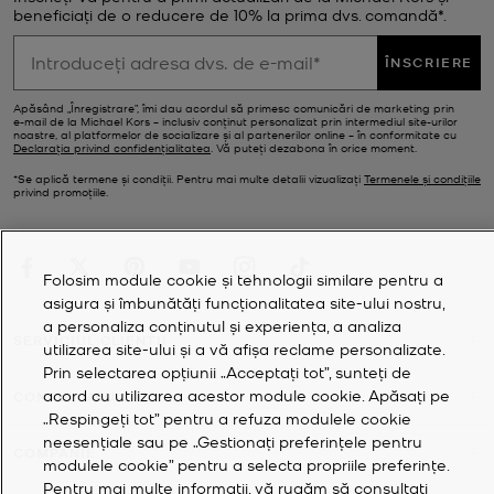
beneficiați de o reducere de 10% la prima dvs. comandă*.
ÎNSCRIERE
Apăsând „Înregistrare”, îmi dau acordul să primesc comunicări de marketing prin
e‑mail de la Michael Kors – inclusiv conținut personalizat prin intermediul site-urilor
noastre, al platformelor de socializare și al partenerilor online – în conformitate cu
Declarația privind confidențialitatea
. Vă puteți dezabona în orice moment.
*Se aplică termene și condiții. Pentru mai multe detalii vizualizați
Termenele și condițiile
privind promoțiile.
Folosim module cookie și tehnologii similare pentru a
asigura și îmbunătăți funcționalitatea site-ului nostru,
a personaliza conținutul și experiența, a analiza
SERVICIUL CLIENȚII
utilizarea site-ului și a vă afișa reclame personalizate.
Prin selectarea opțiunii „Acceptați tot”, sunteți de
acord cu utilizarea acestor module cookie. Apăsați pe
CONTUL MEU
„Respingeți tot” pentru a refuza modulele cookie
neesențiale sau pe „Gestionați preferințele pentru
COMPANIE
modulele cookie” pentru a selecta propriile preferințe.
Pentru mai multe informații, vă rugăm să consultați