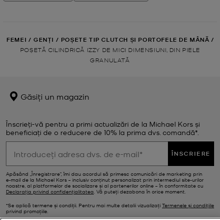
FEMEI
/
GENȚI
/
POȘETE TIP CLUTCH ȘI PORTOFELE DE MÂNĂ
/
POȘETĂ CILINDRICĂ IZZY DE MICI DIMENSIUNI, DIN PIELE
GRANULATĂ
Găsiți un magazin
Înscrieți-vă pentru a primi actualizări de la Michael Kors și
beneficiați de o reducere de 10% la prima dvs. comandă*.
ÎNSCRIERE
Apăsând „Înregistrare”, îmi dau acordul să primesc comunicări de marketing prin
e‑mail de la Michael Kors – inclusiv conținut personalizat prin intermediul site-urilor
noastre, al platformelor de socializare și al partenerilor online – în conformitate cu
Declarația privind confidențialitatea
. Vă puteți dezabona în orice moment.
*Se aplică termene și condiții. Pentru mai multe detalii vizualizați
Termenele și condițiile
privind promoțiile.