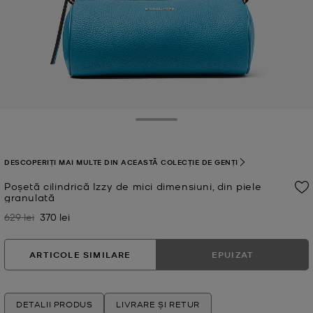
Toggle Drawer
DESCOPERIȚI MAI MULTE DIN ACEASTĂ COLECȚIE DE GENȚI
Poșetă cilindrică Izzy de mici dimensiuni, din piele
granulată
629 lei
370 lei
A fost
Acum
ARTICOLE SIMILARE
EPUIZAT
DETALII PRODUS
LIVRARE ȘI RETUR