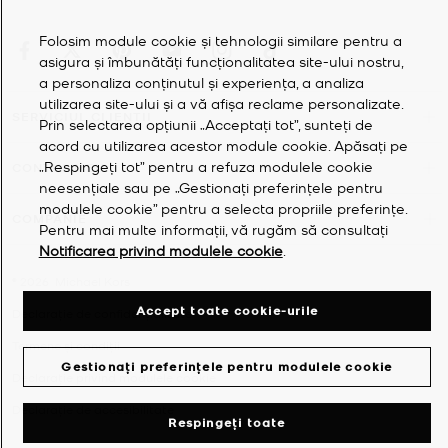
Folosim module cookie și tehnologii similare pentru a
asigura și îmbunătăți funcționalitatea site-ului nostru,
a personaliza conținutul și experiența, a analiza
utilizarea site-ului și a vă afișa reclame personalizate.
SERVICIUL CLIENȚII
Prin selectarea opțiunii „Acceptați tot”, sunteți de
acord cu utilizarea acestor module cookie. Apăsați pe
„Respingeți tot” pentru a refuza modulele cookie
CONTUL MEU
neesențiale sau pe „Gestionați preferințele pentru
modulele cookie” pentru a selecta propriile preferințe.
COMPANIE
Pentru mai multe informații, vă rugăm să consultați
Notificarea privind modulele cookie
.
©
2026
Michael Kors
Accept toate cookie-urile
Declarație de confidențialitate
Termene și condiții
Gestionați preferințele pentru modulele cookie
Declarație privind modulele cookie
Declarație de accesibilitate
Respingeți toate