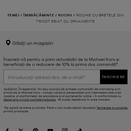
FEMEI
/
ÎMBRĂCĂMINTE
/
ROCHII
/
ROCHIE CU BRETELE DIN
TRICOT REIAT CU ORNAMENTE
Găsiți un magazin
Înscrieți-vă pentru a primi actualizări de la Michael Kors și
beneficiați de o reducere de 10% la prima dvs. comandă*.
ÎNSCRIERE
Apăsând „Înregistrare”, îmi dau acordul să primesc comunicări de marketing prin
e‑mail de la Michael Kors – inclusiv conținut personalizat prin intermediul site-urilor
noastre, al platformelor de socializare și al partenerilor online – în conformitate cu
Declarația privind confidențialitatea
. Vă puteți dezabona în orice moment.
*Se aplică termene și condiții. Pentru mai multe detalii vizualizați
Termenele și condițiile
privind promoțiile.