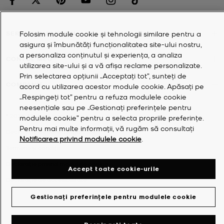
Folosim module cookie și tehnologii similare pentru a
SERVICIUL CLIENȚII
asigura și îmbunătăți funcționalitatea site-ului nostru,
a personaliza conținutul și experiența, a analiza
CONTUL MEU
utilizarea site-ului și a vă afișa reclame personalizate.
Prin selectarea opțiunii „Acceptați tot”, sunteți de
COMPANIE
acord cu utilizarea acestor module cookie. Apăsați pe
„Respingeți tot” pentru a refuza modulele cookie
neesențiale sau pe „Gestionați preferințele pentru
©
2026
Michael Kors
modulele cookie” pentru a selecta propriile preferințe.
Pentru mai multe informații, vă rugăm să consultați
Declarație de confidențialitate
Notificarea privind modulele cookie
.
Termene și condiții
Declarație privind modulele cookie
Accept toate cookie-urile
Declarație de accesibilitate
Gestionați preferințele pentru modulele cookie