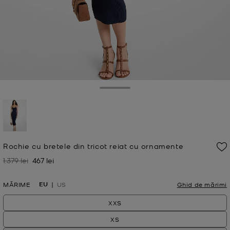
Toggle Drawer
selectat
Rochie cu bretele din tricot reiat cu ornamente
1.379 lei
467 lei
A fost
Acum
EU
MĂRIME
US
Ghid de mărimi
XXS
XS