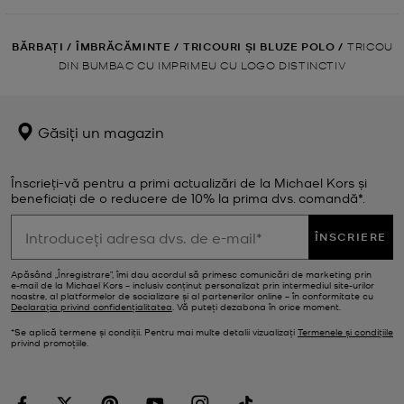
BĂRBAȚI
/
ÎMBRĂCĂMINTE
/
TRICOURI ȘI BLUZE POLO
/
TRICOU
DIN BUMBAC CU IMPRIMEU CU LOGO DISTINCTIV
Găsiți un magazin
Înscrieți-vă pentru a primi actualizări de la Michael Kors și
beneficiați de o reducere de 10% la prima dvs. comandă*.
ÎNSCRIERE
Apăsând „Înregistrare”, îmi dau acordul să primesc comunicări de marketing prin
e‑mail de la Michael Kors – inclusiv conținut personalizat prin intermediul site-urilor
noastre, al platformelor de socializare și al partenerilor online – în conformitate cu
Declarația privind confidențialitatea
. Vă puteți dezabona în orice moment.
*Se aplică termene și condiții. Pentru mai multe detalii vizualizați
Termenele și condițiile
privind promoțiile.