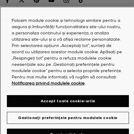
Folosim module cookie și tehnologii similare pentru a
SERVICIUL CLIENȚII
asigura și îmbunătăți funcționalitatea site-ului nostru,
a personaliza conținutul și experiența, a analiza
CONTUL MEU
utilizarea site-ului și a vă afișa reclame personalizate.
Prin selectarea opțiunii „Acceptați tot”, sunteți de
COMPANIE
acord cu utilizarea acestor module cookie. Apăsați pe
„Respingeți tot” pentru a refuza modulele cookie
neesențiale sau pe „Gestionați preferințele pentru
©
2026
Michael Kors
modulele cookie” pentru a selecta propriile preferințe.
Pentru mai multe informații, vă rugăm să consultați
Declarație de confidențialitate
Notificarea privind modulele cookie
.
Termene și condiții
Declarație privind modulele cookie
Accept toate cookie-urile
Declarație de accesibilitate
Gestionați preferințele pentru modulele cookie