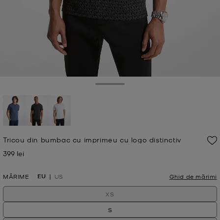
Toggle Drawer
selectat
Tricou din bumbac cu imprimeu cu logo distinctiv
399 lei
Acum
EU
MĂRIME
US
Ghid de mărimi
XS
S