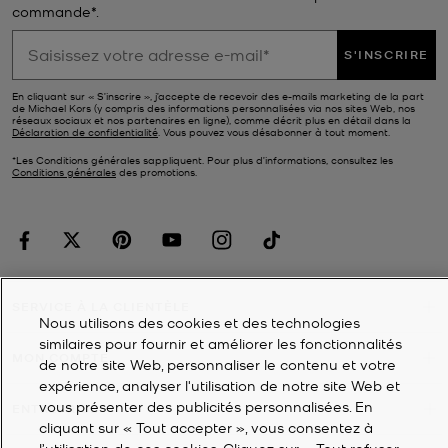
commande*.
S'INSCRIRE
En cliquant sur « S’inscrire », j’accepte de recevoir des e-mails marketing de la part
de Michael Kors (y compris des informations personnalisées via nos sites Web, nos
réseaux sociaux et nos partenaires en ligne), comme décrit plus en détail dans la
Déclaration de confidentialité
. Vous pouvez vous désabonner à tout moment.
*Les Conditions générales sappliquent. Pour plus d’informations, consultez les
Conditions générales
des promotions.
SERVICE À LA CLIENTÈLE
Nous utilisons des cookies et des technologies
similaires pour fournir et améliorer les fonctionnalités
MON COMPTE
de notre site Web, personnaliser le contenu et votre
expérience, analyser l'utilisation de notre site Web et
vous présenter des publicités personnalisées. En
ENTREPRISE
cliquant sur « Tout accepter », vous consentez à