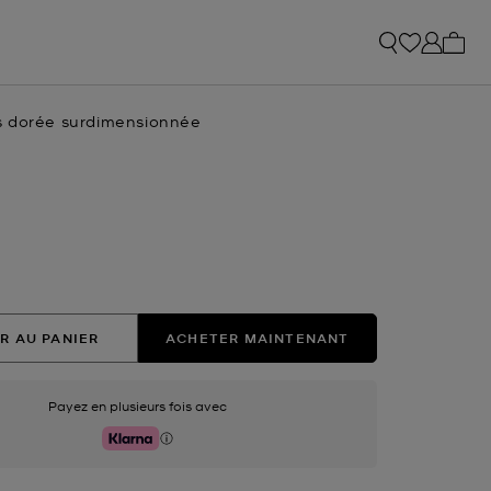
Mon p
 dorée surdimensionnée
tuel
nné(s)
R AU PANIER
ACHETER MAINTENANT
Payez en plusieurs fois avec
Klarna