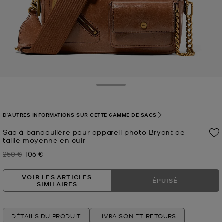
Toggle Drawer
D'AUTRES INFORMATIONS SUR CETTE GAMME DE SACS
Sac à bandoulière pour appareil photo Bryant de
taille moyenne en cuir
250 €
106 €
Prix initial
Prix actuel
VOIR LES ARTICLES
ÉPUISÉ
SIMILAIRES
DÉTAILS DU PRODUIT
LIVRAISON ET RETOURS