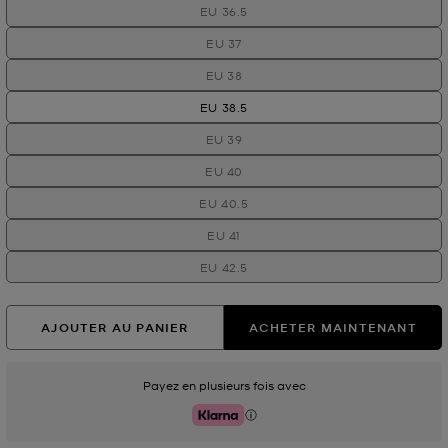
EU 36.5
EU 37
EU 38
EU 38.5
EU 39
EU 40
EU 40.5
EU 41
EU 42.5
AJOUTER AU PANIER
ACHETER MAINTENANT
Payez en plusieurs fois avec
Klarna