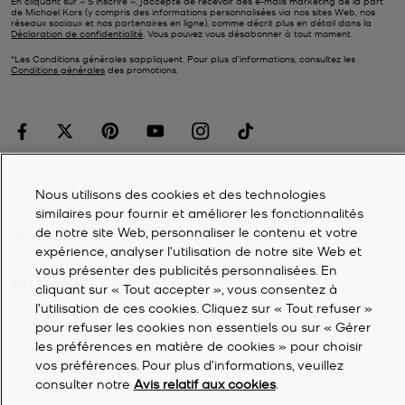
En cliquant sur « S’inscrire », j’accepte de recevoir des e-mails marketing de la part
de Michael Kors (y compris des informations personnalisées via nos sites Web, nos
réseaux sociaux et nos partenaires en ligne), comme décrit plus en détail dans la
Déclaration de confidentialité
. Vous pouvez vous désabonner à tout moment.
*Les Conditions générales sappliquent. Pour plus d’informations, consultez les
Conditions générales
des promotions.
SERVICE À LA CLIENTÈLE
Nous utilisons des cookies et des technologies
similaires pour fournir et améliorer les fonctionnalités
de notre site Web, personnaliser le contenu et votre
MON COMPTE
expérience, analyser l'utilisation de notre site Web et
vous présenter des publicités personnalisées. En
ENTREPRISE
cliquant sur « Tout accepter », vous consentez à
l’utilisation de ces cookies. Cliquez sur « Tout refuser »
pour refuser les cookies non essentiels ou sur « Gérer
©
2026
Michael Kors
les préférences en matière de cookies » pour choisir
vos préférences. Pour plus d’informations, veuillez
Déclaration de confidentialité
consulter notre
Avis relatif aux cookies
.
Conditions générales