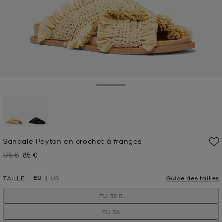
Toggle Drawer
sélectionné(s)
Sandale Peyton en crochet à franges
175 €
85 €
Prix initial
Prix actuel
EU
TAILLE
US
Guide des tailles
EU 35.5
EU 36