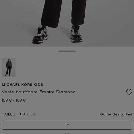
Toggle Drawer
sélectionné(s)
MICHAEL KORS KIDS
Veste bouffante Empire Diamond
159 €
-
169 €
Prix actuel
à
Prix actuel
EU
TAILLE
US
Guide des tailles
5Y