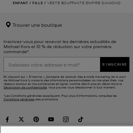
ENFANT
/
FILLE
/
VESTE BOUFFANTE EMPIRE DIAMOND
Trouver une boutique
Inscrivez-vous pour recevoir les dernières actualités de
Michael Kors et 10 % de réduction sur votre première
commande*.
S'INSCRIRE
En cliquant sur « S’inscrire », j’accepte de recevoir des e-mails marketing de la part
de Michael Kors (y compris des informations personnalisées via nos sites Web, nos
réseaux sociaux et nos partenaires en ligne), comme décrit plus en détail dans la
Déclaration de confidentialité
. Vous pouvez vous désabonner à tout moment.
*Les Conditions générales sappliquent. Pour plus d’informations, consultez les
Conditions générales
des promotions.