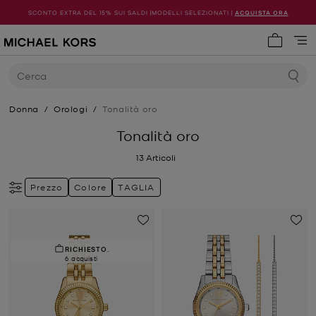
SCONTO EXTRA DEL 15% SUI SALDI |MODELLI SELEZIONATI |
ACQUISTA ORA
0 articol
Cerca
Donna
/
Orologi
/
Tonalità oro
Tonalità oro
13
Articoli
Prezzo
Colore
TAGLIA
RICHIESTO.
6 acquisti