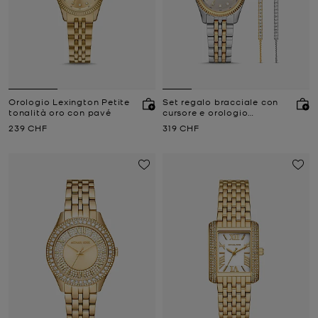
Orologio Lexington Petite
Set regalo bracciale con
tonalità oro con pavé
cursore e orologio
Lexington bicolore con
Prezzo attuale
Prezzo attuale
239 CHF
319 CHF
pavé