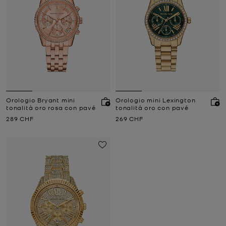
Orologio Bryant mini
Orologio mini Lexington
tonalità oro rosa con pavé
tonalità oro con pavé
Prezzo attuale
Prezzo attuale
289 CHF
269 CHF