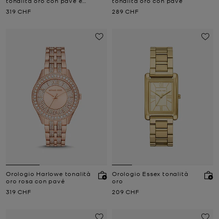
tonalità oro con pavé e
tonalità oro con pavé
logo
Prezzo attuale
Prezzo attuale
319 CHF
289 CHF
Orologio Harlowe tonalità
Orologio Essex tonalità
oro rosa con pavé
oro
Prezzo attuale
Prezzo attuale
319 CHF
209 CHF