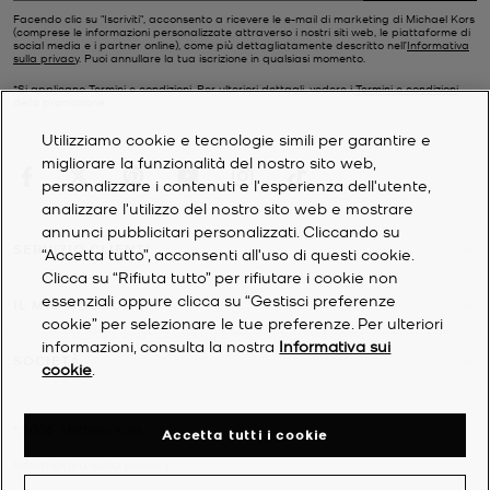
pagamenti tramite app, notifiche del telefono, monitoraggio
Facendo clic su "Iscriviti", acconsento a ricevere le e-mail di marketing di Michael Kors
(comprese le informazioni personalizzate attraverso i nostri siti web, le piattaforme di
dell'attività fisica e molto altro ancora. Se invece preferisci
social media e i partner online), come più dettagliatamente descritto nell’
Informativa
qualcosa di più tradizionale, scegli un elegante orologio a
sulla privacy
. Puoi annullare la tua iscrizione in qualsiasi momento.
bracciale in oro con un tocco vintage, maglie a catena e
*Si applicano Termini e condizioni. Per ulteriori dettagli, vedere i
Termini e condizioni
quadrante analogico. E se l'oro non è la tua tonalità preferita, la
della promozione.
nostra collezione da donna comprende anche
orologi
e
gioielli
Utilizziamo cookie e tecnologie simili per garantire e
tonalità argento.
migliorare la funzionalità del nostro sito web,
personalizzare i contenuti e l'esperienza dell'utente,
analizzare l'utilizzo del nostro sito web e mostrare
annunci pubblicitari personalizzati. Cliccando su
SERVIZIO CLIENTI
“Accetta tutto”, acconsenti all'uso di questi cookie.
Clicca su “Rifiuta tutto” per rifiutare i cookie non
essenziali oppure clicca su “Gestisci preferenze
IL MIO ACCOUNT
cookie” per selezionare le tue preferenze. Per ulteriori
informazioni, consulta la nostra
Informativa sui
SOCIETÀ
cookie
.
©
2026
Michael Kors
Accetta tutti i cookie
Informativa sulla privacy