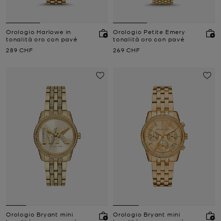
Orologio Harlowe in
Orologio Petite Emery
tonalità oro con pavé
tonalità oro con pavé
Prezzo attuale
Prezzo attuale
289 CHF
269 CHF
Orologio Bryant mini
Orologio Bryant mini