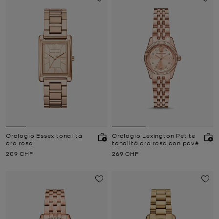
Orologio Essex tonalità
Orologio Lexington Petite
oro rosa
tonalità oro rosa con pavé
Prezzo attuale
Prezzo attuale
209 CHF
269 CHF