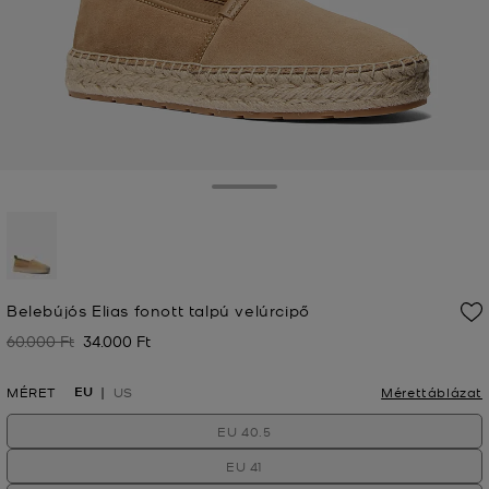
Toggle Drawer
kiválasztva
Belebújós Elias fonott talpú velúrcipő
60.000 Ft
34.000 Ft
Korábban
Jelenleg
EU
MÉRET
US
Mérettáblázat
EU 40.5
EU 41