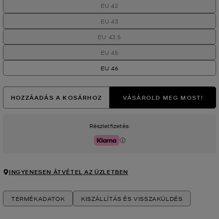
EU 42
EU 43
EU 43.5
EU 45
EU 46
HOZZÁADÁS A KOSÁRHOZ
VÁSÁROLD MEG MOST!
Részletfizetés:
Klarna
INGYENESEN ÁTVÉTEL AZ ÜZLETBEN
TERMÉKADATOK
KISZÁLLÍTÁS ÉS VISSZAKÜLDÉS