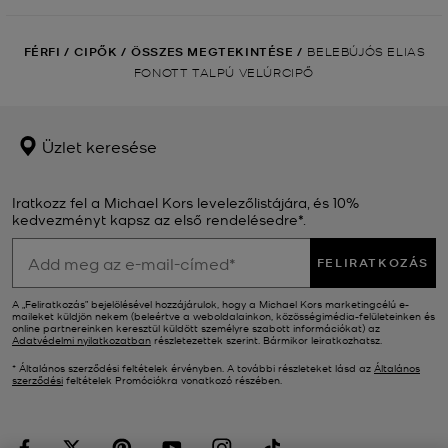
FÉRFI
/
CIPŐK
/
ÖSSZES MEGTEKINTÉSE
/
BELEBÚJÓS ELIAS
FONOTT TALPÚ VELÚRCIPŐ
Üzlet keresése
Iratkozz fel a Michael Kors levelezőlistájára, és 10%
kedvezményt kapsz az első rendelésedre*.
FELIRATKOZÁS
A „Feliratkozás” bejelölésével hozzájárulok, hogy a Michael Kors marketingcélú e-
maileket küldjön nekem (beleértve a weboldalainkon, közösségimédia-felületeinken és
online partnereinken keresztül küldött személyre szabott információkat) az
Adatvédelmi nyilatkozatban
részletezettek szerint. Bármikor leiratkozhatsz.
* Általános szerződési feltételek érvényben. A további részleteket lásd az
Általános
szerződési
feltételek Promóciókra vonatkozó részében.