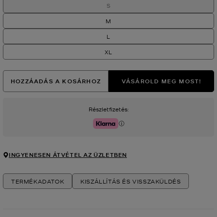
S
M
L
XL
HOZZÁADÁS A KOSÁRHOZ
VÁSÁROLD MEG MOST!
Részletfizetés:
Klarna
INGYENESEN ÁTVÉTEL AZ ÜZLETBEN
TERMÉKADATOK
KISZÁLLÍTÁS ÉS VISSZAKÜLDÉS