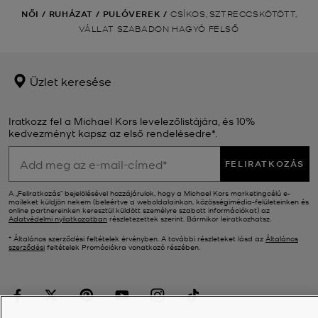
NŐI
/
RUHÁZAT
/
PULÓVEREK
/
CSÍKOS, SZTRECCSKÖTÖTT,
VÁLLAT SZABADON HAGYÓ FELSŐ
Üzlet keresése
Iratkozz fel a Michael Kors levelezőlistájára, és 10%
kedvezményt kapsz az első rendelésedre*.
FELIRATKOZÁS
A „Feliratkozás” bejelölésével hozzájárulok, hogy a Michael Kors marketingcélú e-
maileket küldjön nekem (beleértve a weboldalainkon, közösségimédia-felületeinken és
online partnereinken keresztül küldött személyre szabott információkat) az
Adatvédelmi nyilatkozatban
részletezettek szerint. Bármikor leiratkozhatsz.
* Általános szerződési feltételek érvényben. A további részleteket lásd az
Általános
szerződési
feltételek Promóciókra vonatkozó részében.