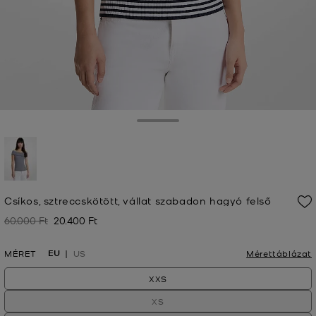
Toggle Drawer
kiválasztva
Csíkos, sztreccskötött, vállat szabadon hagyó felső
60.000 Ft
20.400 Ft
Korábban
Jelenleg
EU
MÉRET
US
Mérettáblázat
XXS
XS