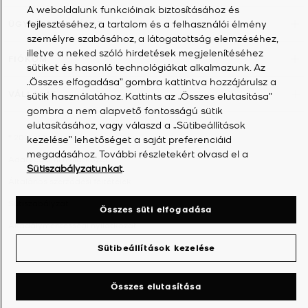
A weboldalunk funkcióinak biztosításához és
fejlesztéséhez, a tartalom és a felhasználói élmény
ÜGYFÉLSZOLGÁLAT
személyre szabásához, a látogatottság elemzéséhez,
illetve a neked szóló hirdetések megjelenítéséhez
FIÓKOM
sütiket és hasonló technológiákat alkalmazunk. Az
„Összes elfogadása” gombra kattintva hozzájárulsz a
VÁLLALAT
sütik használatához. Kattints az „Összes elutasítása”
gombra a nem alapvető fontosságú sütik
elutasításához, vagy válaszd a „Sütibeállítások
©
2026
Michael Kors
kezelése” lehetőséget a saját preferenciáid
megadásához. További részletekért olvasd el a
Adatvédelmi nyilatkozat
Sütiszabályzatunkat
.
Általános szerződési feltételek
Sütiszabályzat
Összes süti elfogadása
Akadálymentességi nyilatkozat
Sütibeállítások kezelése
Összes elutasítása