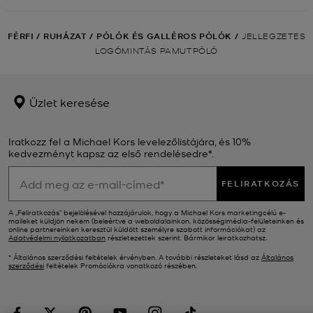
FÉRFI
/
RUHÁZAT
/
PÓLÓK ÉS GALLÉROS PÓLÓK
/
JELLEGZETES
LOGÓMINTÁS PAMUTPÓLÓ
Üzlet keresése
Iratkozz fel a Michael Kors levelezőlistájára, és 10%
kedvezményt kapsz az első rendelésedre*.
FELIRATKOZÁS
A „Feliratkozás” bejelölésével hozzájárulok, hogy a Michael Kors marketingcélú e-
maileket küldjön nekem (beleértve a weboldalainkon, közösségimédia-felületeinken és
online partnereinken keresztül küldött személyre szabott információkat) az
Adatvédelmi nyilatkozatban
részletezettek szerint. Bármikor leiratkozhatsz.
* Általános szerződési feltételek érvényben. A további részleteket lásd az
Általános
szerződési
feltételek Promóciókra vonatkozó részében.