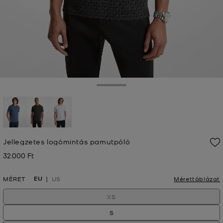
Toggle Drawer
kiválasztva
Jellegzetes logómintás pamutpóló
32.000 Ft
Jelenleg
EU
MÉRET
US
Mérettáblázat
XS
S