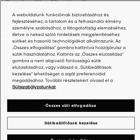
A weboldalunk funkcióinak biztosításához és
fejlesztéséhez, a tartalom és a felhasználói élmény
ÜGYFÉLSZOLGÁLAT
személyre szabásához, a látogatottság elemzéséhez,
illetve a neked szóló hirdetések megjelenítéséhez
FIÓKOM
sütiket és hasonló technológiákat alkalmazunk. Az
„Összes elfogadása” gombra kattintva hozzájárulsz a
VÁLLALAT
sütik használatához. Kattints az „Összes elutasítása”
gombra a nem alapvető fontosságú sütik
elutasításához, vagy válaszd a „Sütibeállítások
©
2026
Michael Kors
kezelése” lehetőséget a saját preferenciáid
megadásához. További részletekért olvasd el a
Adatvédelmi nyilatkozat
Sütiszabályzatunkat
.
Általános szerződési feltételek
Sütiszabályzat
Összes süti elfogadása
Akadálymentességi nyilatkozat
Sütibeállítások kezelése