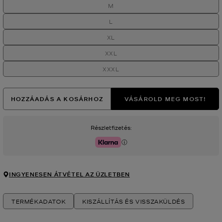
M
L
XL
XXL
XXXL
HOZZÁADÁS A KOSÁRHOZ
VÁSÁROLD MEG MOST!
Részletfizetés:
Klarna
INGYENESEN ÁTVÉTEL AZ ÜZLETBEN
TERMÉKADATOK
KISZÁLLÍTÁS ÉS VISSZAKÜLDÉS