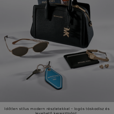
Időtlen stílus modern részletekkel – logós táskadísz és
levehető keresztpánt.