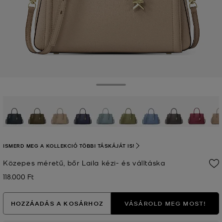
Toggle Drawer
kiválasztva
ISMERD MEG A KOLLEKCIÓ TÖBBI TÁSKÁJÁT IS!
Közepes méretű, bőr Laila kézi- és válltáska
118.000 Ft
Jelenleg
HOZZÁADÁS A KOSÁRHOZ
VÁSÁROLD MEG MOST!