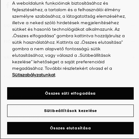
A weboldalunk funkcióinak biztosításához és
fejlesztéséhez, a tartalom és a felhasználói élmény
személyre szabásához, a látogatottság elemzéséhez,
illetve a neked szóló hirdetések megjelenítéséhez
ÜGYFÉLSZOLGÁLAT
sütiket és hasonló technológiákat alkalmazunk. Az
„Összes elfogadása” gombra kattintva hozzájárulsz a
FIÓKOM
sütik használatához. Kattints az „Összes elutasítása”
gombra a nem alapvető fontosságú sütik
elutasításához, vagy válaszd a „Sütibeállítások
VÁLLALAT
kezelése” lehetőséget a saját preferenciáid
megadásához. További részletekért olvasd el a
Sütiszabályzatunkat
.
©
2026
Michael Kors
Adatvédelmi nyilatkozat
Összes süti elfogadása
Általános szerződési feltételek
Sütiszabályzat
Sütibeállítások kezelése
Akadálymentességi nyilatkozat
Összes elutasítása