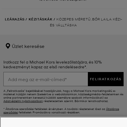
LEÁRAZÁS
/
KÉZITÁSKÁK
/
KÖZEPES MÉRETŰ, BŐR LAILA KÉZI-
ÉS VÁLLTÁSKA
Üzlet keresése
Iratkozz fel a Michael Kors levelezőlistájára, és 10%
kedvezményt kapsz az első rendelésedre*.
FELIRATKOZÁS
A „Feliratkozás” bejelölésével hozzájárulok, hogy a Michael Kors marketingcélú e-
maileket küldjön nekem (beleértve a weboldalainkon, közösségimédia-felületeinken és
online partnereinken keresztül küldött személyre szabott információkat) az
Adatvédelmi nyilatkozatban
részletezettek szerint. Bármikor leiratkozhatsz.
* Általános szerződési feltételek érvényben. A további részleteket lásd az
Általános
szerződési
feltételek Promóciókra vonatkozó részében.