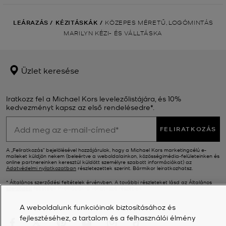
LEÁRAZÁS
/
KÉZITÁSKÁK
/
KÖZEPES MÉRETŰ, LOGÓMINTÁS
MARILYN KÉZI- ÉS VÁLLTÁSKA
Üzlet keresése
Iratkozz fel a Michael Kors levelezőlistájára, és 10%
kedvezményt kapsz az első rendelésedre*.
FELIRATKOZÁS
A „Feliratkozás” bejelölésével hozzájárulok, hogy a Michael Kors marketingcélú e-
maileket küldjön nekem (beleértve a weboldalainkon, közösségimédia-felületeinken és
online partnereinken keresztül küldött személyre szabott információkat) az
Adatvédelmi nyilatkozatban
részletezettek szerint. Bármikor leiratkozhatsz.
* Általános szerződési feltételek érvényben. A további részleteket lásd az
Általános
szerződési
feltételek Promóciókra vonatkozó részében.
A weboldalunk funkcióinak biztosításához és
fejlesztéséhez, a tartalom és a felhasználói élmény