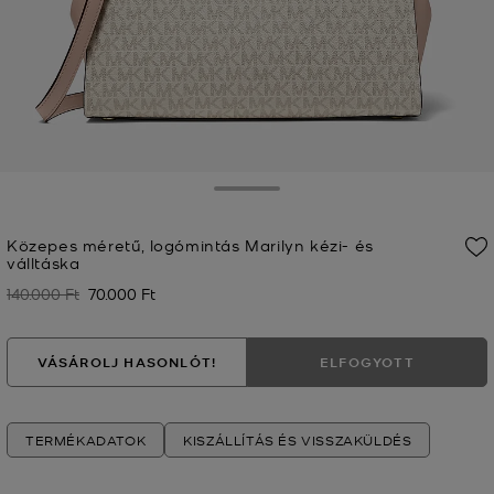
Toggle Drawer
Közepes méretű, logómintás Marilyn kézi- és
válltáska
140.000 Ft
70.000 Ft
Korábban
Jelenleg
VÁSÁROLJ HASONLÓT!
ELFOGYOTT
TERMÉKADATOK
KISZÁLLÍTÁS ÉS VISSZAKÜLDÉS