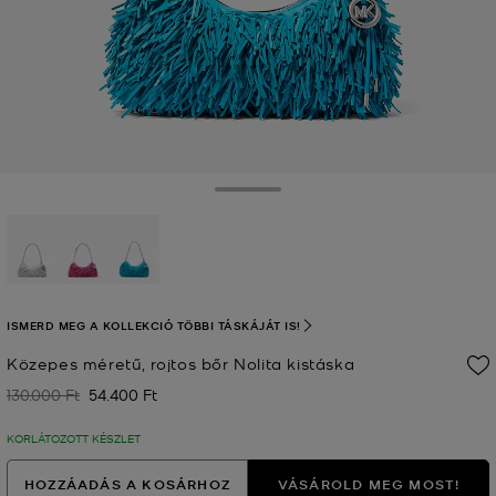
Toggle Drawer
kiválasztva
ISMERD MEG A KOLLEKCIÓ TÖBBI TÁSKÁJÁT IS!
Közepes méretű, rojtos bőr Nolita kistáska
130.000 Ft
54.400 Ft
Korábban
Jelenleg
KORLÁTOZOTT KÉSZLET
HOZZÁADÁS A KOSÁRHOZ
VÁSÁROLD MEG MOST!