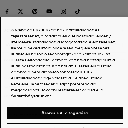
A weboldalunk funkcióinak biztosításához és
ÜGYFÉLSZOLGÁLAT
fejlesztéséhez, a tartalom és a felhasználói élmény
személyre szabásához, a látogatottság elemzéséhez,
FIÓKOM
illetve a neked szóló hirdetések megjelenítéséhez
sütiket és hasonló technológiákat alkalmazunk. Az
„Összes elfogadása” gombra kattintva hozzájárulsz a
VÁLLALAT
sütik használatához. Kattints az „Összes elutasítása”
gombra a nem alapvető fontosságú sütik
elutasításához, vagy válaszd a „Sütibeállítások
©
2026
Michael Kors
kezelése” lehetőséget a saját preferenciáid
Adatvédelmi nyilatkozat
megadásához. További részletekért olvasd el a
Sütiszabályzatunkat
.
Általános szerződési feltételek
Sütiszabályzat
Összes süti elfogadása
Akadálymentességi nyilatkozat