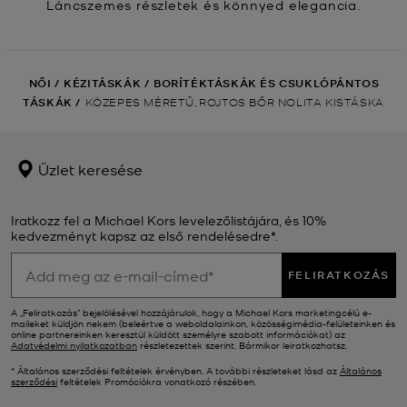
Láncszemes részletek és könnyed elegancia.
NŐI
/
KÉZITÁSKÁK
/
BORÍTÉKTÁSKÁK ÉS CSUKLÓPÁNTOS
TÁSKÁK
/
KÖZEPES MÉRETŰ, ROJTOS BŐR NOLITA KISTÁSKA
Üzlet keresése
Iratkozz fel a Michael Kors levelezőlistájára, és 10%
kedvezményt kapsz az első rendelésedre*.
FELIRATKOZÁS
A „Feliratkozás” bejelölésével hozzájárulok, hogy a Michael Kors marketingcélú e-
maileket küldjön nekem (beleértve a weboldalainkon, közösségimédia-felületeinken és
online partnereinken keresztül küldött személyre szabott információkat) az
Adatvédelmi nyilatkozatban
részletezettek szerint. Bármikor leiratkozhatsz.
* Általános szerződési feltételek érvényben. A további részleteket lásd az
Általános
szerződési
feltételek Promóciókra vonatkozó részében.