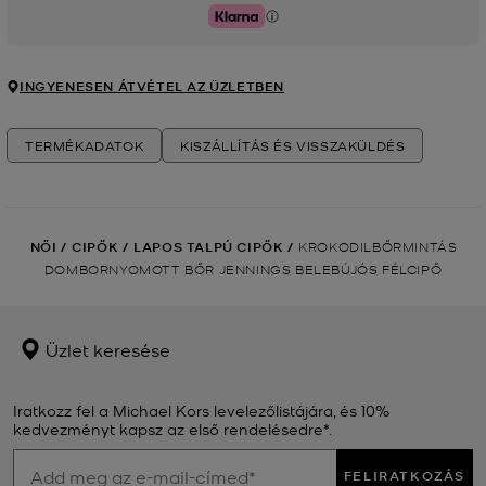
Klarna
INGYENESEN ÁTVÉTEL AZ ÜZLETBEN
TERMÉKADATOK
KISZÁLLÍTÁS ÉS VISSZAKÜLDÉS
NŐI
/
CIPŐK
/
LAPOS TALPÚ CIPŐK
/
KROKODILBŐRMINTÁS
DOMBORNYOMOTT BŐR JENNINGS BELEBÚJÓS FÉLCIPŐ
Üzlet keresése
Iratkozz fel a Michael Kors levelezőlistájára, és 10%
kedvezményt kapsz az első rendelésedre*.
FELIRATKOZÁS