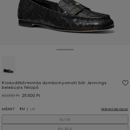
Toggle Drawer
kiválasztva
Krokodilbőrmintás dombornyomott bőr Jennings
belebújós félcipő
60.000 Ft
25.500 Ft
Korábban
Jelenleg
EU
MÉRET
US
Mérettáblázat
EU 35
EU 35.5