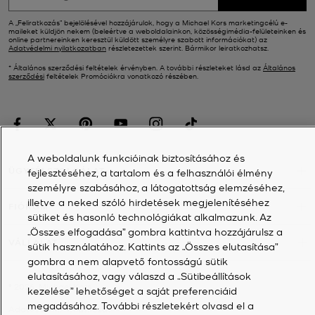
A „Feliratkozás” bejelölésével hozzájárulok, hogy a Michael Kors marketingcélú e-
maileket küldjön nekem (beleértve a weboldalainkon, közösségimédia-felületeinken és
online partnereinken keresztül küldött személyre szabott információkat) az
Adatvédelmi nyilatkozatban
részletezettek szerint. Bármikor leiratkozhatsz.
* Általános szerződési feltételek érvényben. A további részleteket lásd az
Általános
szerződési
feltételek Promóciókra vonatkozó részében.
A weboldalunk funkcióinak biztosításához és
ÜGYFÉLSZOLGÁLAT
fejlesztéséhez, a tartalom és a felhasználói élmény
személyre szabásához, a látogatottság elemzéséhez,
illetve a neked szóló hirdetések megjelenítéséhez
FIÓKOM
sütiket és hasonló technológiákat alkalmazunk. Az
„Összes elfogadása” gombra kattintva hozzájárulsz a
VÁLLALAT
sütik használatához. Kattints az „Összes elutasítása”
gombra a nem alapvető fontosságú sütik
elutasításához, vagy válaszd a „Sütibeállítások
©
2026
Michael Kors
kezelése” lehetőséget a saját preferenciáid
megadásához. További részletekért olvasd el a
Adatvédelmi nyilatkozat