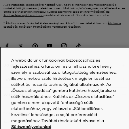
A „Feliratkozás” bejelölésével hozzájárulok, hogy a Michael Kors marketingcélú e-
maileket küldjön nekem (beleértve a weboldalainkon, közösségimédia-felületeinken és
online partnereinken keresztül küldött személyre szabott információkat) az
Adatvédelmi nyilatkozatban
részletezettek szerint. Bármikor leiratkozhatsz.
* Általános szerződési feltételek érvényben. A további részleteket lásd az
Általános
szerződési
feltételek Promóciókra vonatkozó részében.
A weboldalunk funkcióinak biztosításához és
ÜGYFÉLSZOLGÁLAT
fejlesztéséhez, a tartalom és a felhasználói élmény
személyre szabásához, a látogatottság elemzéséhez,
illetve a neked szóló hirdetések megjelenítéséhez
FIÓKOM
sütiket és hasonló technológiákat alkalmazunk. Az
„Összes elfogadása” gombra kattintva hozzájárulsz a
VÁLLALAT
sütik használatához. Kattints az „Összes elutasítása”
gombra a nem alapvető fontosságú sütik
elutasításához, vagy válaszd a „Sütibeállítások
©
2026
Michael Kors
kezelése” lehetőséget a saját preferenciáid
megadásához. További részletekért olvasd el a
Adatvédelmi nyilatkozat
Sütiszabályzatunkat
.