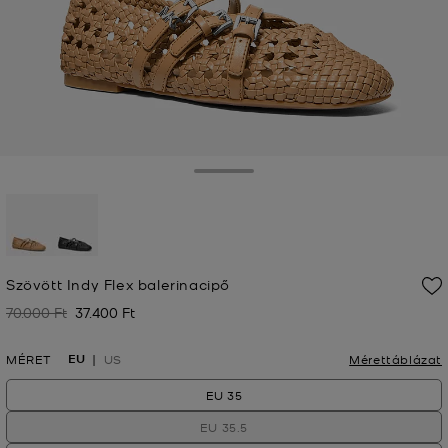
Toggle Drawer
kiválasztva
Szövött Indy Flex balerinacipő
70.000 Ft
37.400 Ft
Korábban
Jelenleg
EU
MÉRET
US
Mérettáblázat
EU 35
EU 35.5