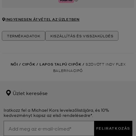
Klarna
INGYENESEN ÁTVÉTEL AZ ÜZLETBEN
TERMÉKADATOK
KISZÁLLÍTÁS ÉS VISSZAKÜLDÉS
NŐI
/
CIPŐK
/
LAPOS TALPÚ CIPŐK
/
SZÖVÖTT INDY FLEX
BALERINACIPŐ
Üzlet keresése
Iratkozz fel a Michael Kors levelezőlistájára, és 10%
kedvezményt kapsz az első rendelésedre*.
FELIRATKOZÁS