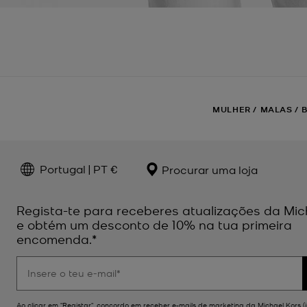
MULHER
/
MALAS
/
Portugal | PT €
Procurar uma loja
Regista-te para receberes atualizações da Mic
e obtém um desconto de 10% na tua primeira
encomenda.*
Ao clicar em "Registar", concordo em receber e-mails de marketing da Michael Kors (i