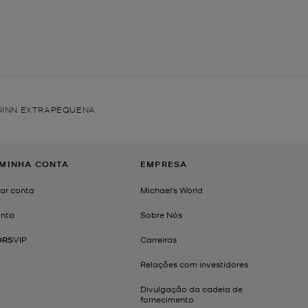
QUINN EXTRAPEQUENA
 MINHA CONTA
EMPRESA
iar conta
Michael's World
nta
Sobre Nós
ORS
VIP
Carreiras
Relações com investidores
Divulgação da cadeia de
fornecimento