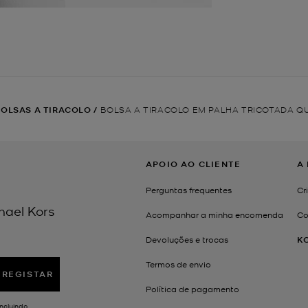
BOLSAS A TIRACOLO
/
BOLSA A TIRACOLO EM PALHA TRICOTADA 
APOIO AO CLIENTE
A
Perguntas frequentes
Cr
hael Kors
Acompanhar a minha encomenda
Co
Devoluções e trocas
K
Termos de envio
REGISTAR
Política de pagamento
ncluindo