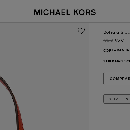
Bolsa a tir
195 €
95 €
Era
Agora
LARANJA
COR
SABER MAIS SO
COMPRAR
DETALHES