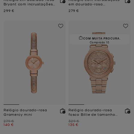
Bryant com incrustações
em dourado-rosa
mini
Lexington mini
Agora
Agora
299 €
279 €
COM MUITA PROCURA.
Comprado 10
Relógio dourado-rosa
Relógio dourado-rosa
Gramercy mini
fosco Billie de tamanho
grande
Era
Era
279 €
329 €
Agora
Agora
140 €
135 €