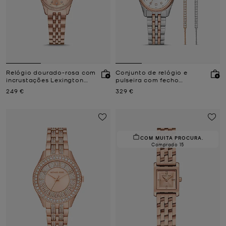
Relógio dourado-rosa com
Conjunto de relógio e
incrustações Lexington
pulseira com fecho
pequeno
deslizante Lexington
Agora
Agora
249 €
329 €
prateados com
incrustações
COM MUITA PROCURA.
Comprado 15