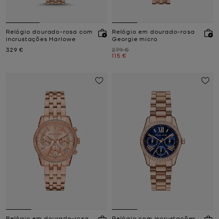
Relógio dourado-rosa com
Relógio em dourado-rosa
incrustações Harlowe
Georgie micro
Agora
Era
329 €
279 €
Agora
115 €
Relógio em dourado-rosa
Relógio com incrustações