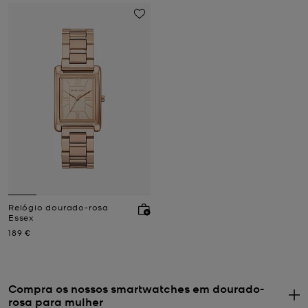
Relógio dourado-rosa
Essex
Agora
189 €
Compra os nossos smartwatches em dourado-
rosa para mulher
.