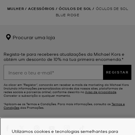
MULHER
/
ACESSÓRIOS
/
ÓCULOS DE SOL
/
ÓCULOS DE SOL
BLUE RIDGE
Procurar uma loja
Regista-te para receberes atualizações da Michael Kors e
obtém um desconto de 10% na tua primeira encomenda.*
REGISTAR
Ao clicar em "Registar", concordo em receber e-mails de marketing da Michael Kors
(incluindo informações personalizadas através dos nossos sites, plataformas de
redes sociais e parceiros online), conforme descrito no
Aviso de privacidade
.
Cancelar a subscrição a qualquer momento.
*Aplicam-se os Termos e Condições. Para mais informações, consulta os
Termos e
Condições
das Promoções.
Utilizamos cookies e tecnologias semelhantes para