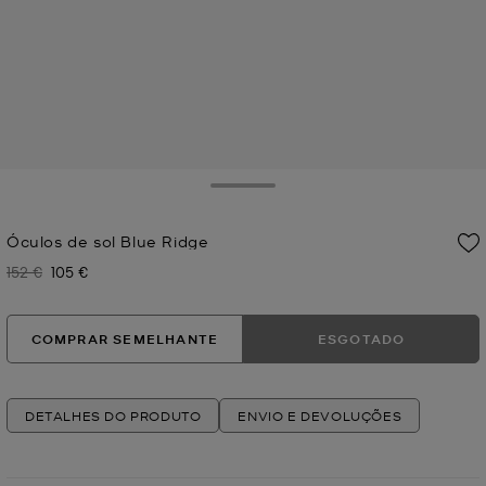
Toggle Drawer
Óculos de sol Blue Ridge
152 €
105 €
Era
Agora
COMPRAR SEMELHANTE
ESGOTADO
DETALHES DO PRODUTO
ENVIO E DEVOLUÇÕES