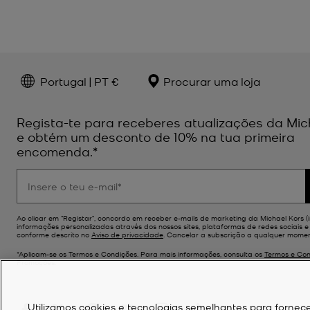
Portugal | PT €
Procurar uma loja
Regista-te para receberes atualizações da Mic
e obtém um desconto de 10% na tua primeira
encomenda.*
Ao clicar em "Registar", concordo em receber e-mails de marketing da Michael Kors (i
informações personalizadas através dos nossos sites, plataformas de redes sociais e p
conforme descrito no
Aviso de privacidade
. Cancelar a subscrição a qualquer momen
*Aplicam-se os Termos e Condições. Para mais informações, consulta os
Termos e Con
Promoções.
Utilizamos cookies e tecnologias semelhantes para fornece