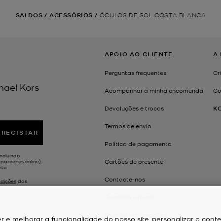
SALDOS
/
ACESSÓRIOS
/
ÓCULOS DE SOL COSTA BLANCA
APOIO AO CLIENTE
A
Perguntas frequentes
Cr
hael Kors
Acompanhar a minha encomenda
Co
Devoluções e trocas
K
Termos de envio
REGISTAR
Política de pagamento
ncluindo
Cartões de presente
arceiros online),
to.
Contacte-nos
dições
das
Compras virtuais
Livro de reclamações
r e melhorar a funcionalidade do nosso site, personalizar o cont