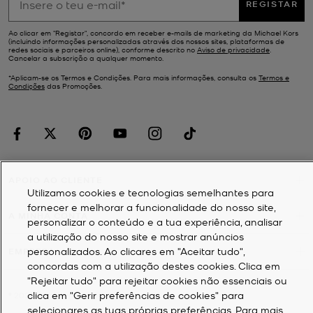
REGISTAR
Ao clicar em "Registar", concordo em receber e-mails de marketing da Michael Kors
(incluindo informações personalizadas através dos nossos sites, plataformas de
redes sociais e parceiros online), conforme descrito no
Aviso de privacidade
.
Cancelar a subscrição a qualquer momento.
*Aplicam-se os Termos e Condições. Para mais informações, consulta os
Termos e
Condições
das Promoções.
APOIO AO CLIENTE
Utilizamos cookies e tecnologias semelhantes para
fornecer e melhorar a funcionalidade do nosso site,
A MINHA CONTA
personalizar o conteúdo e a tua experiência, analisar
a utilização do nosso site e mostrar anúncios
personalizados. Ao clicares em "Aceitar tudo",
EMPRESA
concordas com a utilização destes cookies. Clica em
"Rejeitar tudo" para rejeitar cookies não essenciais ou
clica em "Gerir preferências de cookies" para
©
2026
Michael Kors
selecionares as tuas próprias preferências. Para mais