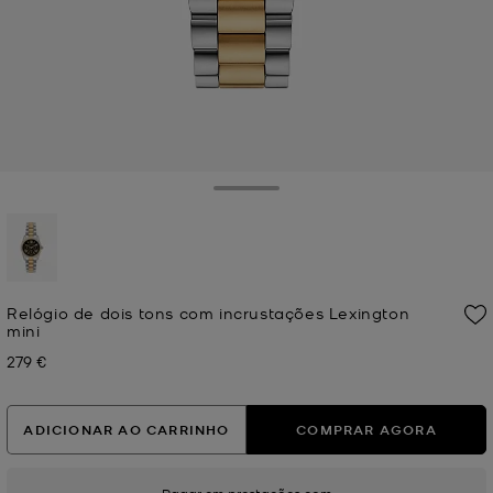
Toggle Drawer
selecionado
Relógio de dois tons com incrustações Lexington
mini
279 €
Agora
ADICIONAR AO CARRINHO
COMPRAR AGORA