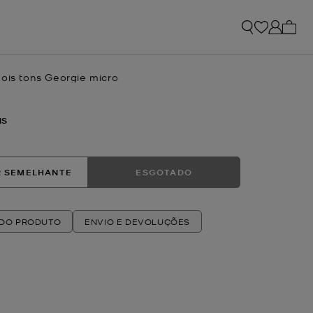
Os me
dois tons Georgie micro
NS
 SEMELHANTE
ESGOTADO
 DO PRODUTO
ENVIO E DEVOLUÇÕES