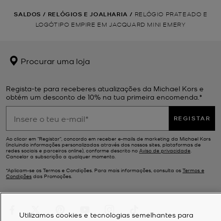
SALDOS
/
RELÓGIOS E JOALHARIA
/
RELÓGIO PRATEADO E
LOGÓTIPO EMPIRE EM JACQUARD MINI EMERY
Procurar uma loja
Regista-te para receberes atualizações da Michael Kors e
obtém um desconto de 10% na tua primeira encomenda.*
REGISTAR
Ao clicar em "Registar", concordo em receber e-mails de marketing da Michael Kors
(incluindo informações personalizadas através dos nossos sites, plataformas de
redes sociais e parceiros online), conforme descrito no
Aviso de privacidade
.
Cancelar a subscrição a qualquer momento.
*Aplicam-se os Termos e Condições. Para mais informações, consulta os
Termos e
Condições
das Promoções.
Utilizamos cookies e tecnologias semelhantes para