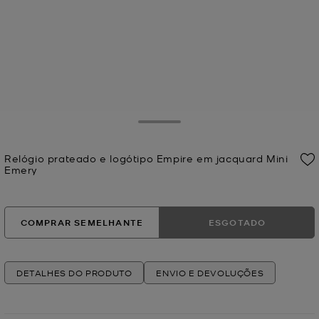
Toggle Drawer
Relógio prateado e logótipo Empire em jacquard Mini
Emery
Agora
COMPRAR SEMELHANTE
ESGOTADO
DETALHES DO PRODUTO
ENVIO E DEVOLUÇÕES