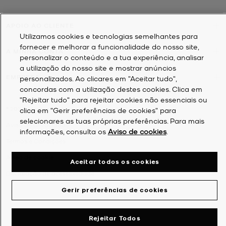
APOIO AO CLIENTE
Utilizamos cookies e tecnologias semelhantes para
fornecer e melhorar a funcionalidade do nosso site,
A MINHA CONTA
personalizar o conteúdo e a tua experiência, analisar
a utilização do nosso site e mostrar anúncios
EMPRESA
personalizados. Ao clicares em "Aceitar tudo",
concordas com a utilização destes cookies. Clica em
"Rejeitar tudo" para rejeitar cookies não essenciais ou
©
2026
Michael Kors
clica em "Gerir preferências de cookies" para
selecionares as tuas próprias preferências. Para mais
Aviso de privacidade
informações, consulta os
Aviso de cookies
.
Termos e Condições
Aviso de cookie
Aceitar todos os cookies
Declaração de acessibilidade
Gerir preferências de cookies
Rejeitar Todos