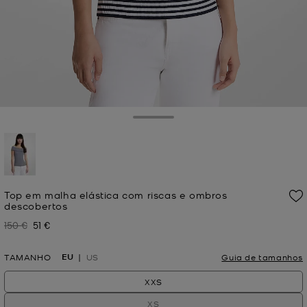
Toggle Drawer
selecionado
Top em malha elástica com riscas e ombros
descobertos
150 €
51 €
Era
Agora
EU
TAMANHO
US
Guia de tamanhos
XXS
XS